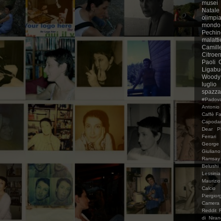
musei
Natale
olimpia
mondo
Pechin
malatti
Camille
Citroe
Paoli
Ligabu
Woody
luglio
spazza
#Padova
Antonio
Caffè Fa
Capoda
Dear P
Ferrari
George
Giulia
Ramsay
Belushi
Lessinia
Maurizio
Calcio
Piergior
Camera
Reddit
di Niran