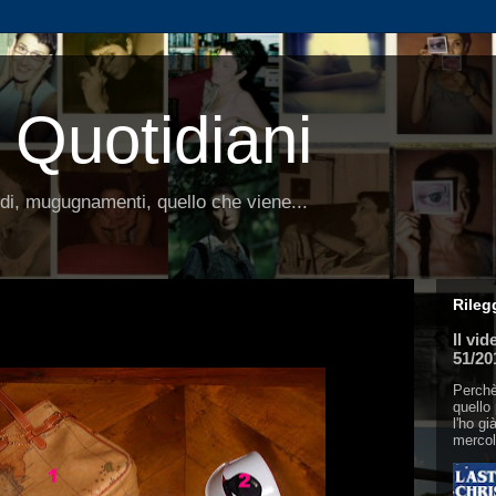
 Quotidiani
ordi, mugugnamenti, quello che viene...
Rileg
Il vid
51/20
Perchè
quello
l'ho gi
mercol