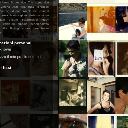
di Neve
Street view
The apprentice
Verona Jazz
Villafranca Veronese
Vittorio Munari
Wreck this Journal
danza classica
giorno della marmotta
gale
origami
paralimpiadi
rugby
 calciatori
suicidio
superenalotto
4
the Rolling stones
treni
twitter
a
mazioni personali
known
izza il mio profilo completo
i fissi