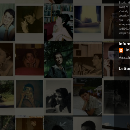
Storia 
Twilight
Vinitaly
cosplay
ora le
sciopero
tbdi201
wikipedi
Infor
Un
Visual
Lettor