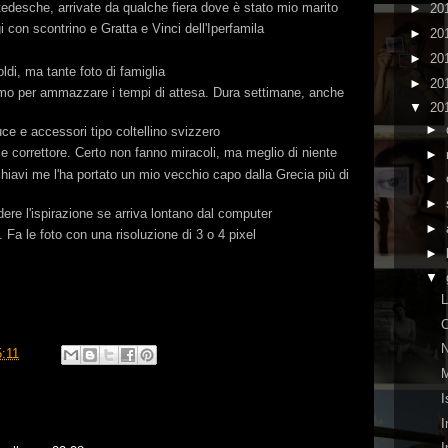
desche, arrivate da qualche fiera dove è stato mio marito
►
20
i con scontrino e Gratta e Vinci dell'Iperfamila
►
20
►
20
ldi, ma tante foto di famiglia
►
20
mo per ammazzare i tempi di attesa. Dura settimane, anche
▼
20
►
ce e accessori tipo coltellino svizzero
e correttore. Certo non fanno miracoli, ma meglio di niente
►
chiavi me l'ha portato un mio vecchio capo dalla Grecia più di
►
►
ere l'ispirazione se arriva lontano dal computer
►
. Fa le foto con una risoluzione di 3 o 4 pixel
►
▼
L
N
5:11
M
I
I
I