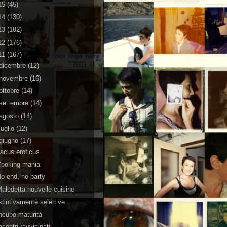
15
(45)
14
(130)
13
(182)
12
(176)
11
(167)
dicembre
(12)
novembre
(16)
ottobre
(14)
settembre
(14)
agosto
(14)
luglio
(12)
giugno
(17)
acus eroticus
Cooking mania
o end, no party
aledetta nouvelle cuisine
stintivamente selettive
ncubo maturità
ncontri ravvicinati