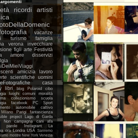
i argomenti
ietà
ricordi
artisti
ica
otoDellaDomenic
fotografia
vacanze
i
turismo
famiglia
ma
verona
invecchiare
isione
figli
arte
Festività
a
amore
disservizi
lgia
iDeiMieiViaggi
scenti
amicizia
lavoro
rte scientifiche
uomini
eFotografiche
casa
y
libri
blog
Polaroid
cibo
ogia
luoghi comuni
moralità
ima
collezionismo
scuola
ogia
facebook
PC
Sport
amento
automobile
cattivo
Milano
Parigi
fantascienza
ible project
Lago di Garda
i Non
campagna
cani
afa
parole
Instagram
La
ma ora
Londra
USA
Sanremo
nismo
mostre
New York
Venezia