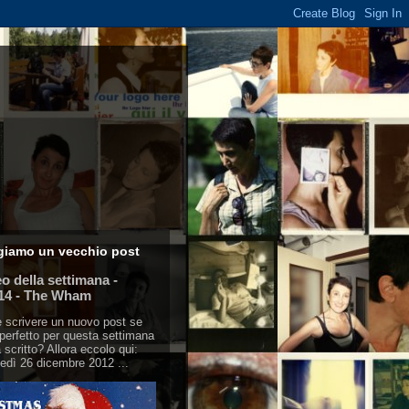
giamo un vecchio post
eo della settimana -
14 - The Wham
 scrivere un nuovo post se
 perfetto per questa settimana
à scritto? Allora eccolo qui:
edì 26 dicembre 2012 ...