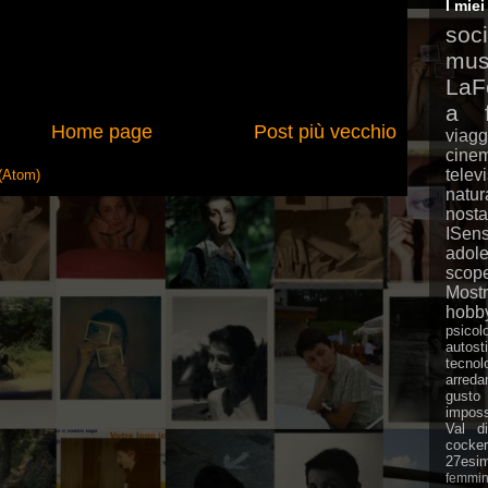
I mie
soc
mus
LaF
a
Home page
Post più vecchio
viagg
cine
telev
(Atom)
natur
nosta
ISens
adole
scope
Mostr
hobb
psicol
autost
tecnol
arred
gusto
imposs
Val d
cocker
27esi
femmi