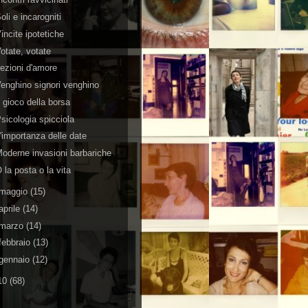
oli e incarogniti
incite ipotetiche
otate, votate
ezioni d'amore
enghino signori venghino
l gioco della borsa
sicologia spicciola
'importanza delle date
oderne invasioni barbariche
 la posta o la vita
maggio
(15)
aprile
(14)
marzo
(14)
febbraio
(13)
gennaio
(12)
10
(68)