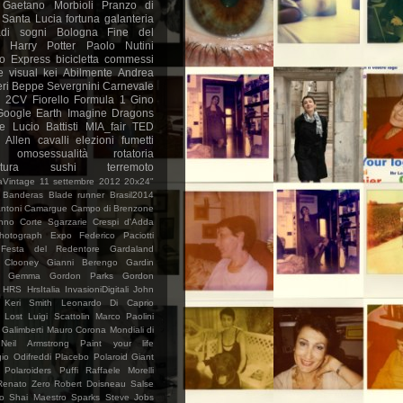
Gaetano Morbioli
Pranzo di
Santa Lucia
fortuna
galanteria
di
sogni
Bologna
Fine del
Harry Potter
Paolo Nutini
o Express
bicicletta
commessi
e
visual kei
Abilmente
Andrea
ri
Beppe Severgnini
Carnevale
n 2CV
Fiorello
Formula 1
Gino
Google Earth
Imagine Dragons
e
Lucio Battisti
MIA_fair
TED
 Allen
cavalli
elezioni
fumetti
omosessualità
rotatoria
tura
sushi
terremoto
Vintage
11 settembre
2012
20x24"
 Banderas
Blade runner
Brasil2014
ntoni
Camargue
Campo di Brenzone
nno
Corte Sgarzarie
Crespi d'Adda
hotograph
Expo
Federico Paciotti
Festa del Redentore
Gardaland
 Clooney
Gianni Berengo Gardin
no Gemma
Gordon Parks
Gordon
HRS
HrsItalia
InvasioniDigitali
John
Keri Smith
Leonardo Di Caprio
Lost
Luigi Scattolin
Marco Paolini
 Galimberti
Mauro Corona
Mondiali di
Neil Armstrong
Paint your life
gio Odifreddi
Placebo
Polaroid Giant
Polaroiders
Puffi
Raffaele Morelli
Renato Zero
Robert Doisneau
Salse
o
Shai Maestro
Sparks
Steve Jobs