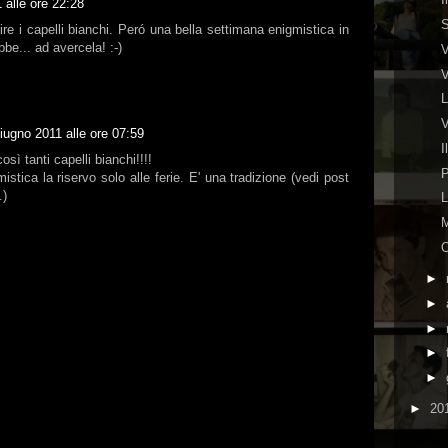
 alle ore 22:28
S
ire i capelli bianchi. Peró una bella settimana enigmistica in
be... ad avercela! :-)
V
V
L
V
iugno 2011 alle ore 07:59
I
sì tanti capelli bianchi!!!!
P
stica la riservo solo alle ferie. E' una tradizione (vedi post
.)
L
M
O
►
►
►
►
►
►
20