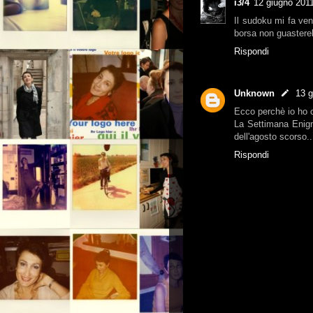
i3/4
12 giugno 2011
Il sudoku mi fa ven
borsa non guastereb
Rispondi
Unknown
13 g
Ecco perchè io ho co
La Settimana Enigmi
dell'agosto scorso..
Rispondi