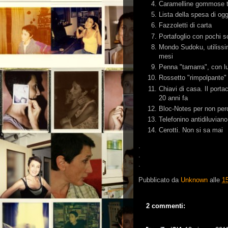
Caramelline gommose te
Lista della spesa di ogg
Fazzoletti di carta
Portafoglio con pochi so
Mondo Sudoku, utilissi
mesi
Penna "tamarra", con lu
Rossetto "rimpolpante" 
Chiavi di casa. Il porta
20 anni fa
Bloc-Notes per non perd
Telefonino antidiluviano
Cerotti. Non si sa mai
.
.
.
Pubblicato da
Unknown
alle
1
2 commenti: